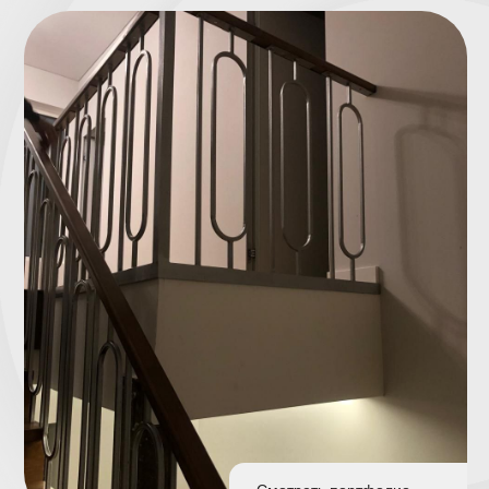
Смотреть портфолио
Прочные
Собственное
конструкции,
производство
которые
и бесплатная
не шатаются
доставка на объект
и не ржавеют
Установка за 1 день,
Долговечная
без мусора
порошковая
и переделок
покраска — 200+
оттенков RAL
Расчет стоимости за час