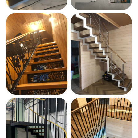
Монтаж за 1 день
Без затяжных работ
и срывов сроков
Защищаем отделку
Используем плёнку и укрытие
для пола и стен
Убираем за собой мусор
После монтажа оставляем
рабочее место чистым
Без скрипов и переделок
Точная подгонка и проверка
всех соединений
Бесплатная
консультация и точный