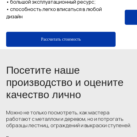
• большой эксплуатационный ресурс;
• способность легко вписаться в любой
дизайн
г. Тосно ул. ул. Октябрьская 125а/
б
Пн-Пт с 9:00 до 18:00
Рассчитать стоимость
Наши работы
Посмотрите, как
ограждения разных
типов выглядят
в реальных интерьерах
Все проекты — изготовление, покраска
и монтаж выполнены нашей командой.