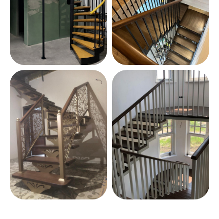
расчёт
в течение часа
+7
Я даю
согласие на обработку персональных
данных
и подтверждаю ознакомление с
Политикой конфиденциальности
Оставить заявку
Лестницы из металла.
47lestnici