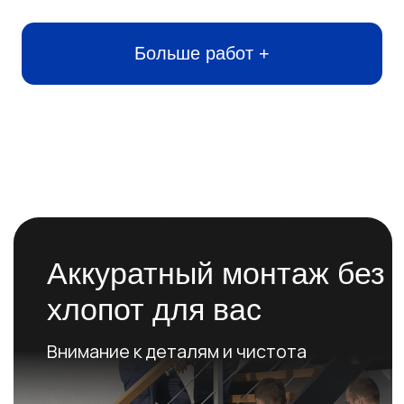
+7 (965) 040-21-40
tosnogenia@yandex.ru
Ленинградская область, г. Тосно,
ул. Октябрьская 125а/б